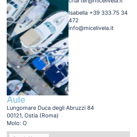
charter@micelivela.it
Isabella +39 333.75 34
472
info@micelivela.it
Aule
Lungomare Duca degli Abruzzi 84
00121, Ostia (Roma)
Molo: O