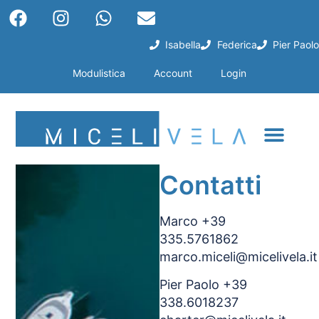
Isabella
Federica
Pier Paolo
Modulistica
Account
Login
Contatti
Marco +39
335.5761862
marco.miceli@micelivela.it
Pier Paolo +39
338.6018237